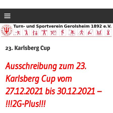
Zum
Sport
TuS
Inhalt
und
springen
Spaß
Gerolsheim
in
Gerolsheim
1892
23. Karlsberg Cup
e.V.
Ausschreibung zum 23.
Karlsberg Cup vom
27.12.2021 bis 30.12.2021 –
!!!2G-Plus!!!