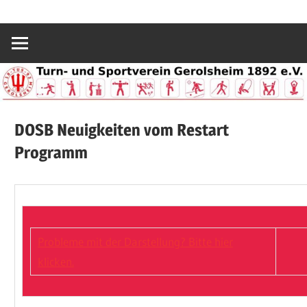
Zum
Sport
TuS
Inhalt
und
springen
Spaß
Gerolsheim
in
Gerolsheim
1892
DOSB Neuigkeiten vom Restart
Programm
e.V.
Probleme mit der Darstellung? Bitte hier
klicken.