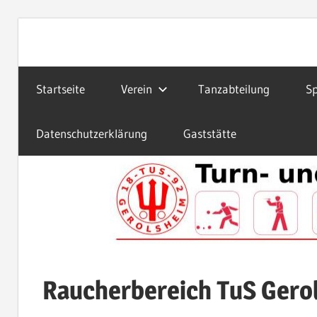
Zum
Inhalt
Sport
TuS
springen
und
Startseite
Verein
Tanzabteilung
Sp
Spaß
in
Gerolsheim
Gerolsheim
Datenschutzerklärung
Gaststätte
1892
e.V.
Raucherbereich TuS Gero