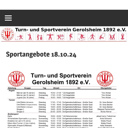
Zum
Sport
TuS
Inhalt
und
springen
Spaß
Gerolsheim
in
Gerolsheim
1892
Sportangebote 18.10.24
e.V.